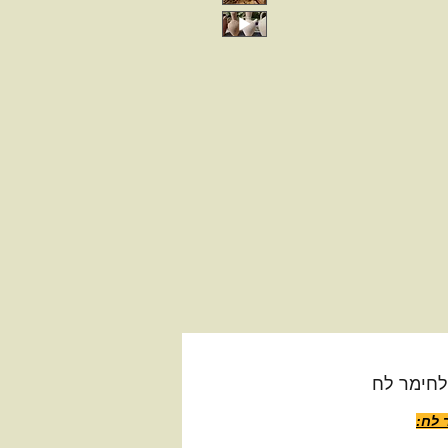
לחימר לח
 לח: