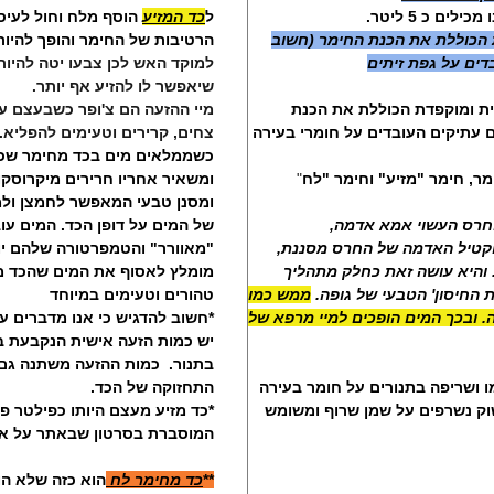
ם כ 5 ליטר.
ל
כד המזיע
הוסף מלח וחול לעיס
 הכוללת את הכנת החימר (חשוב
הרטיבות של החימר והופך להיו
דים על גפת זיתים
למוקד האש לכן צבעו יטה להיות
שיאפשר לו להזיע אף יותר.
ית ומוקפדת הכוללת את הכנת
מיי ההזעה הם צ'ופר כשבעצם עו
ם עתיקים העובדים על חומרי בעירה
צחים, קרירים וטעימים להפליא.
כשממלאים מים בכד מחימר שכ
ר, חימר "מזיע" וחימר "לח
"
ומשאיר אחריו חרירים מיקרוסקו
ומסנן טבעי המאפשר לחמצן ולמ
חרס העשוי אמא אדמה,
של המים על דופן הכד. המים ע
וקטיל האדמה של החרס מסננת,
"מאוורר" והטמפרטורה שלהם י
והיא עושה זאת כחלק מתהליך
מומלץ לאסוף את המים שהכד מז
ת החיסון' הטבעי של גופה.
ממש כמו
טהורים וטעימים במיוחד
 ובכך המים הופכים למיי מרפא של
*חשוב להדגיש כי אנו מדברים על
יש כמות הזעה אישית הנקבעת 
בתנור.
כמות ההזעה משתנה גם 
ו ושריפה בתנורים על חומר בעירה
התחזוקה של הכד.
וק נשרפים על שמן שרוף ומשומש
*כד מזיע מעצם היותו כפילטר פ
המוסברת בסרטון שבאתר על אי
**
כד מחימר לח
הוא כזה שלא הו