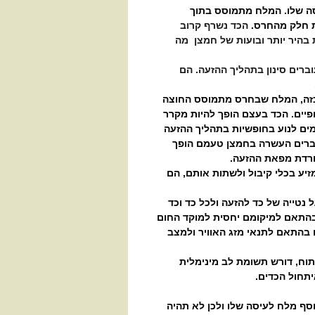
ה שלו. המלח מתמוסס בתוך
ת חלק מהחרס.
הכד נשרף קרוב
 בהיר יותר ובועות של חמצן מה
ברים סינון בתהליך ההזעה. הם
זה, המלח שבחרס מתמוסס החוצה
פיים. הכד בעצם הופך להיות מקרר
ים לנוע בחופשיות בתהליך ההזעה
וברים העשרה בחמצן טעמם הופך
ורדת מפאת ההזעה.
יע בכלי קיבול ולשתות אותם, הם
 נטייה של כד להזעה ולכל כד וכד
בהתאם למיקומם יחסית למוקד החום
בהתאם לתנאי מזג האוויר ולמצב
תוח, דורש תשומת לב מינימלית
תחול הכדים.
סף מלח לעיסה שלו ולכן לא תהיה