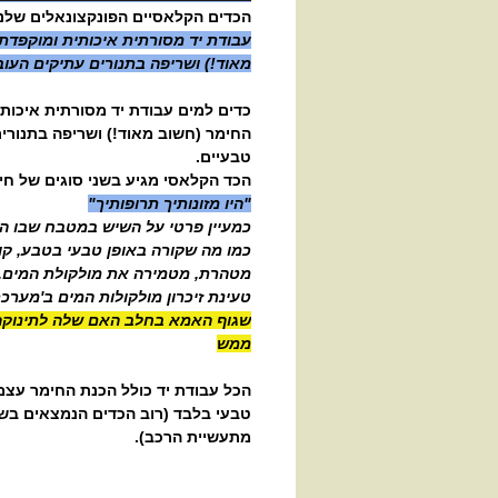
הכדים הקלאסיים הפונקצונאלים שלנו מכילי
עבודת יד מסורתית איכותית ומוקפדת
מאוד!) ושריפה בתנורים עתיקים העוב
כדים למים עבודת יד מסורתית איכות
החימר (חשוב מאוד!) ושריפה בתנורי
טבעיים.
הכד הקלאסי מגיע בשני סוגים של חימ
"היו מזונותיך תרופותיך
"
כמעיין פרטי על השיש במטבח שבו ה
כמו מה שקורה באופן טבעי בטבע, ק
מטהרת, מטמירה את מולקולת המים. 
טעינת זיכרון מולקולות המים ב'מערכ
שגוף האמא בחלב האם שלה לתינוקה.
ממש
הכל עבודת יד כולל הכנת החימר עצמ
טבעי בלבד (רוב הכדים הנמצאים בש
מתעשיית הרכב).