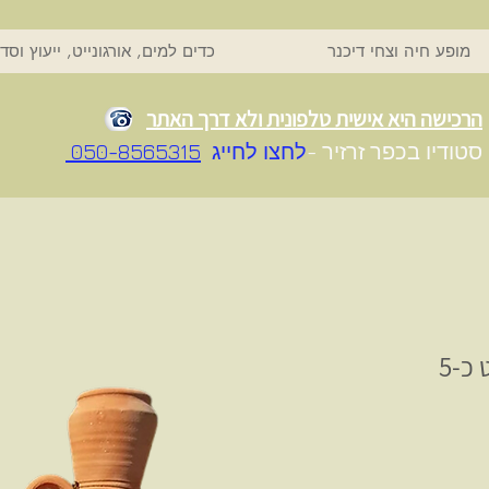
מופע חיה וצחי דיכנר
כדים למים, אורגונייט, ייעוץ וסד
הרכישה היא אישית טלפונית ולא דרך האתר
סטודיו בכפר זרזיר -
לחצו לחייג
050-8565315
כד דגם קלאסי סטאנדרט כ-5