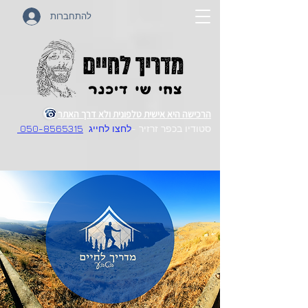
להתחברות
הרכישה היא אישית טלפונית ולא דרך האתר
סטודיו בכפר זרזיר -
לחצו לחייג
050-8565315