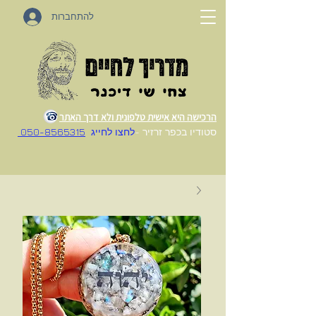
להתחברות
הרכישה היא אישית טלפונית ולא דרך האתר
סטודיו בכפר זרזיר -
לחצו לחייג
050-8565315