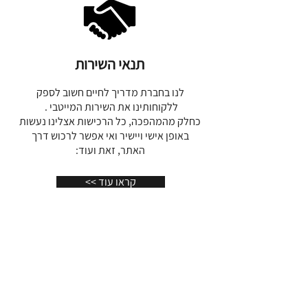
*טומרלין שחור
ליצירת הגנה ועזרה
בהתמודדות עם אנרגיות קשות- כאלה
הנשלחות מבחוץ (קרינות, עין הרע)
תנאי השירות
*רוזרוורץ
הפותחת את הלב רחב לאהבה
לנו בחברת מדריך לחיים חשוב לספק
*
קוורץ שקוף
ללקוחותינו את השירות המייטבי .
הנותן פולס קבוע (שעון קוורץ,
נמצא בכל מוח של מעבד) לכל התדרים
כחלק מהמהפכה, כל הרכישות אצלינו נעשות
והמרכזים האנרגטיים (הצ'אקרות)
באופן אישי ויישיר ואי אפשר לרכוש דרך
האתר, זאת ועוד:
*חמשת המתכות
:
נחושת, בראס, ברזל,
נירוסטה ואלומיניום. המשמשות כאנטנות
<< קראו עוד
לקליטה ושידור אנרגית החיים-האורגון.
* כ3 ס"מ קוטר, עובי כ1 ס"מ