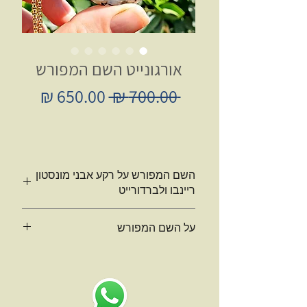
אורגונייט השם המפורש
מחיר
מחיר
 ‏700.00 ‏₪ 
רגיל
מבצע
השם המפורש על רקע אבני מונסטון
ריינבו ולברדורייט
על השם המפורש
תליון ORGONITE
השם המפורש
על רקע
אבני מונסטון ריינבו ולברדורייט, מגנטי
מקובל לזהות את השם המפורש עם שם
בשרף שקוף צלול.
יהוה כצורה חלופית של הפועל יהיה, או
אהיה כפי המתואר בתורה:
*סידרה חדשה של שמות מפורשים אשר זהו
”וַיֹּאמֶר מֹשֶׁה אֶל הָאֱלֹהִים – הִנֵּה אָנֹכִי בָא אֶל
הראשון והוא עוצמתי ומדוייק מעל מילים.