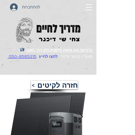
להתחברות
הרכישה היא אישית טלפונית ולא דרך האתר
סטודיו בכפר זרזיר -
לחצו לחייג
050-8565315
< חזרה לקיטים