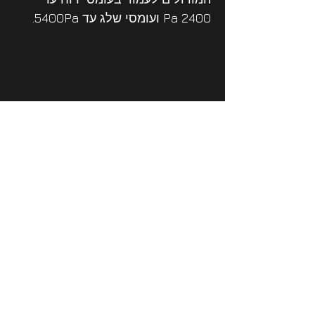
2400 Pa ועומסי שלג עד 5400Pa.
משקל: 
 27.2 ק"ג
 ק"ג
הספק מקסימאל: 545W
13.09A (IMPP) זרם נקודת הספק 
מרבי