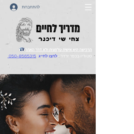
להתחברות
הרכישה היא אישית טלפונית ולא דרך האתר
סטודיו בכפר זרזיר -
לחצו לחייג
050-8565315