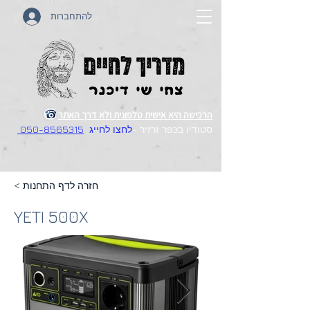
להתחברות
הרכישה היא אישית טלפונית ולא דרך האתר
סטודיו בכפר זרזיר -
לחצו לחייג
050-8565315
< חזרה לדף התחנות
YETI 500X