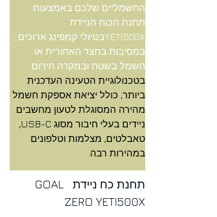
החשמליים שלכם באמצעות 
תחנת הכוח הניידת 
YETI500Xבטיולי קמפינג ארוכים , 
במסיבות בחצר האחורית או 
חשמל בשטח ובמקרה חירום.
בטכנולוגיית הטעינה העדכנית 
ביותר, כולל יציאת אספקת חשמל 
מהירה המסוגלת לטעון מחשבים 
ניידים בעלי חיבור מסוג USB-C, 
טאבלטים, מצלמות וטלפונים 
במהירות רבה.
תחנת כח ניידת  GOAL 
ZERO YETI500X 