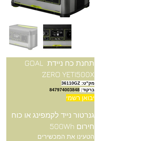
תחנת כח ניידת GOAL 
ZERO YETI500X
מק"ט: 36110GZ
ברקוד: 
847974003848
יבואן רשמי
גנרטור נייד לקמפינג או כוח 
חירום 500Wh
הטעינו את המכשירים 