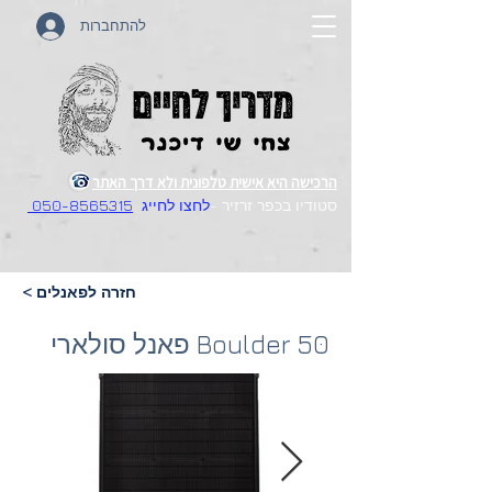
להתחברות
הרכישה היא אישית טלפונית ולא דרך האתר
סטודיו בכפר זרזיר -
לחצו לחייג
050-8565315
< חזרה לפאנלים
פאנל סולארי Boulder 50