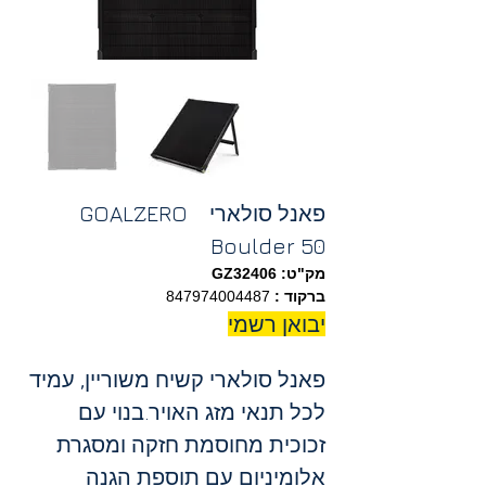
פאנל סולארי   GOALZERO 
Boulder 50 
מק"ט: GZ32406
ברקוד : 
847974004487
יבואן רשמי
פאנל סולארי קשיח משוריין, עמיד 
לכל תנאי מזג האויר.בנוי עם 
זכוכית מחוסמת חזקה ומסגרת 
אלומיניום עם תוספת הגנה 