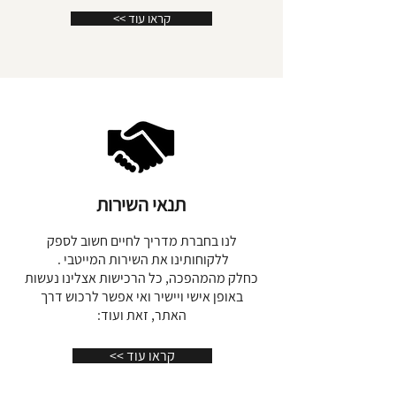
כאשר מרכז זה סגור
או חסום האדם אינו
אלומיניום, בראס ונירוסטה.
<< קראו עוד
משאיר רושם חזק בעולם הפיזי, הוא/י
איננו/ה "כאן".
*בגב התליון יש ספירלת נחושת שבמרכזה
אנשים הסובלים מכך ימנעו מפעילות פיזית,
מגנט ניואדימיום עוצמתי אשר משמשים
יהיו חסרי אנרגיה ואולי אפילו "חולניים"
כ"מנוע של התליון" ומעצימים את השפעה
ומשוללי כוח פיזי.בתמונות
וייצור אנרגיית החיים-האורוגון
הפיגמנט השחור שמאני מצנץ באור השמש
ומיוצר מאפר של מדורת אש מטקסים
שמאנים שונים בשילוב שרפים כגון לבונה
תנאי השירות
ובכור, מרווה משולשת ועוד צמחי מרפא.
לנו בחברת מדריך לחיים חשוב לספק
ללקוחותינו את השירות המייטבי .
כחלק מהמהפכה, כל הרכישות אצלינו נעשות
באופן אישי ויישיר ואי אפשר לרכוש דרך
האתר, זאת ועוד:
<< קראו עוד