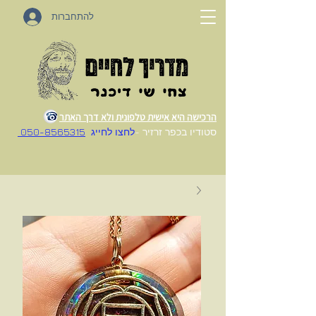
להתחברות
הרכישה היא אישית טלפונית ולא דרך האתר
סטודיו בכפר זרזיר -
לחצו לחייג
050-8565315