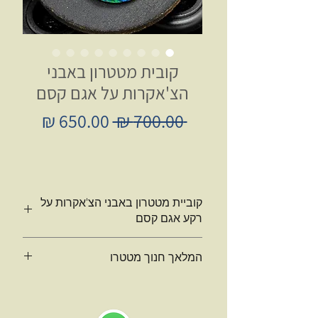
קובית מטטרון באבני
הצ'אקרות על אגם קסם
מחיר
מחיר
 ‏700.00 ‏₪ 
רגיל
מבצע
קוביית מטטרון באבני הצ'אקרות על
רקע אגם קסם
תליון ORGONITE קוביית מטטרון באבני
המלאך חנוך מטטרו
הצ'אקרות על רקע אגם קסם. יפיפה חזק
למרות שעדין בגודלו
המלאך חנוך מטטרון
מיוחס לחנוך
המקראי שהפך למלאך שהוא השליח ושר
אלמנט
קוביית מטטרון
מוזהב כשבכל
הפנים( FACE) של האל-ה-ים, כלומר