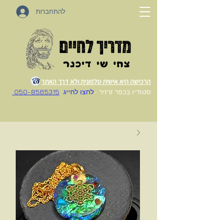
להתחברות
הרכישה היא אישית טלפונית ולא דרך האתר
סטודיו בכפר זרזיר -
לחצו לחייג
050-8565315