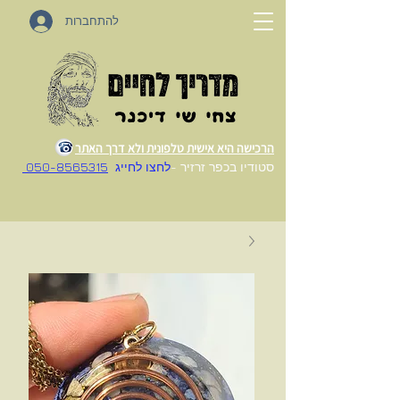
להתחברות
הרכישה היא אישית טלפונית ולא דרך האתר
סטודיו בכפר זרזיר -
לחצו לחייג
050-8565315