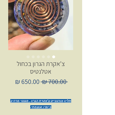
צ'אקרת הגרון בכחול
אטלנטיס
מחיר
מחיר
 ‏700.00 ‏₪ 
רגיל
מבצע
תליון אורגונייט צ'אקרת הגרון . מגנטי מרהיב
ביופיו ועוצמתי
.