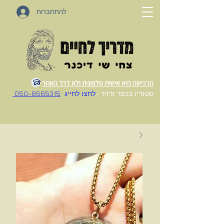
להתחברות
הרכישה היא אישית טלפונית ולא דרך האתר
סטודיו בכפר זרזיר -
לחצו לחייג
050-8565315