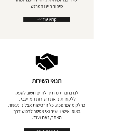
על רקע אוקיינוס התטיס הקדום בצבעי
סיפור חיינו המרגש
קסם מטאלי המחליף צבעים בהתאם
לפגיעה קרני האור.
<< קראו עוד
גב בתליון שחור שמאני מנצנץ בנקודות
של אדום המיוצר מאפר של מדורות אש
מקודשת בטקסיי רפואה שמאנים, מרווה
משולשת ולבונה.
קוטר קדמי 3.5 ס"מ, קוטר אחורי 4ס"מ,
עובי כ 1ס"מ.מכיל את "שלושת אבני
הבסיס"-טומרלין שחור קוורץ, רוזקוורץ
וקוורץ שקוף.
תנאי השירות
בנוסף אבני המלך שלמה(אילת) לצבירת
האנרגיה.
לנו בחברת מדריך לחיים חשוב לספק
ללקוחותינו את השירות המייטבי .
*"חמשת המתכות"-נחושת, פליז, ברזל,
כחלק מהמהפכה, כל הרכישות אצלינו נעשות
אלומניום ונירוסטה כאנטנות לקליטה
באופן אישי ויישיר ואי אפשר לרכוש דרך
ושידור.
האתר, זאת ועוד:
*ספירלת נחושת שברכזה מגנט
<< קראו עוד