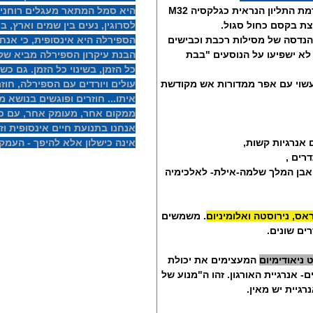
ספירלה בסגנון אוילר של השרף בקידמת התליון הנראית כגלקסיה M32
היא סמל המתאר מעגלים רוחניים
ת בקסם כחול סגול.
לסרוגין, נעים בין שמים וארץ, בין
נדסה של מסילות רכבת וכבישים
הספירלה היא אינסופית, כי אנחנ
לא ישפיעו על הנוסעים "בבת
הבנת עיקרון הספירלה מביא שקט
כל הזמן, בשינוי כל הזמן. גם כ
עשוי עם אפר ממדורות אש מקודשת
עולים ויורדים עם הספירלה, חו
איתו... חוזרים ופוגשים בנושא 
ממקום אחר, מעומק אחר, עם כו
אנחנו בתנועת חיים אינסופית ו
אנרגיות קשות,
אינה כישלון אלא להיפך - העמק
רים ,
 אבן המלך שלמה-אילת- לאלכימיה
אס, נירוסטה ואלומיניום
. משמשים
ים שונים.
 ניאודימיום
המעצימים את יכולת
 אנרגיית האורגון. זהו ה"מנוע של
רגיית יש מאין.