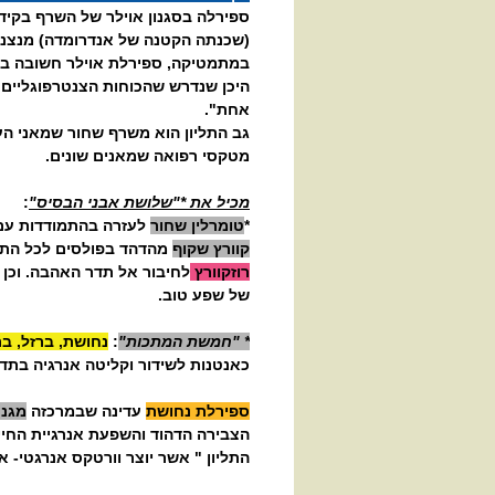
(שכנתה הקטנה של אנדרומדה) מנצנצ
במתמטיקה, ספירלת אוילר חשובה בה
היכן שנדרש שהכוחות הצנטרפוגליים 
אחת".
גב התליון הוא משרף שחור שמאני ה
מטקסי רפואה שמאנים שונים.
מכיל את *"שלושת אבני הבסיס"
:
*
טומרלין שחור
לעזרה בהתמודדות עם 
קוורץ שקוף
מהדהד בפולסים לכל התד
רוזקוורץ
לחיבור אל תדר האהבה. וכן
של שפע טוב.
* "חמשת המתכות"
:
נחושת, ברזל, בר
כאנטנות לשידור וקליטה אנרגיה בתדר
ספירלת נחושת
עדינה שבמרכזה
מגנט
הצבירה הדהוד והשפעת אנרגיית החיים-
התליון " אשר יוצר וורטקס אנרגטי- אנ