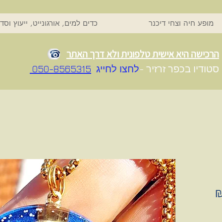
מופע חיה וצחי דיכנר
כדים למים, אורגונייט, ייעוץ וסד
הרכישה היא אישית טלפונית ולא דרך האתר
סטודיו בכפר זרזיר -
לחצו לחייג
050-8565315
מחיר
מבצע