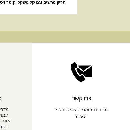
תליון מרשים וגם קל משקל. קוטר 4ס"מ עובי של כ7מ"מ.
צרו קשר
מ
מדריך
מוכנים ומזומנים בשבילכם לכל
ענפים
שאלה
שונים,
יחוד