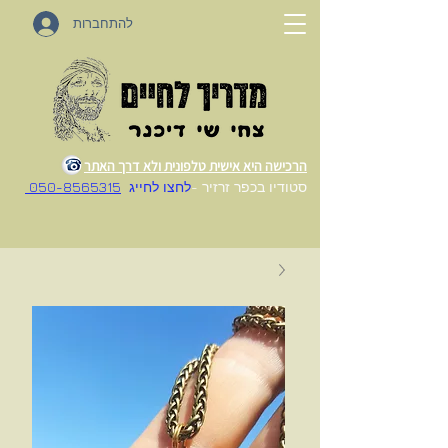
להתחברות
הרכישה היא אישית טלפונית ולא דרך האתר
סטודיו בכפר זרזיר -
לחצו לחייג
050-8565315