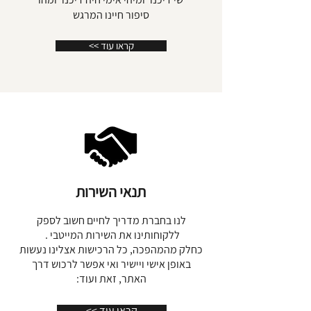
מוזהבת שבמרכזה פרמידת מלח כחולה
סיפור חיינו המרגש
פרקטאלית שגדלה טבעי בים המלח. רקע
חלל שחור שמאני מנצנץ.
<< קראו עוד
בכל אחד מקודקודי המשולשים ישנם
אבני קריסטל לפי סדר הספירות בעץ
החיים (צ'אקרות) כשבקודקוד אמטיסט
סגול ומימין סודלייט כחול. אבן המלך
שלמה (אילת) טורקיז. סיטרין צהוב,
קרניליאן כתוםוגרנט בורדו.
השחור באורגונייט הוא משרף שמאני
העשוי עם אפר ממדורות אש מקודשת
מטקסי רפואה שמאנים שונים, מרווה
משולשת ולבונה.
תנאי השירות
מכיל בנוסף את *"שלושת אבני הבסיס":
לנו בחברת מדריך לחיים חשוב לספק
*טומרלין שחור לעזרה בהתמודדות עם
ללקוחותינו את השירות המייטבי .
אנרגיות קשות,
כחלק מהמהפכה, כל הרכישות אצלינו נעשות
*קוורץ שקוף מהדהד בפולסים לכל
באופן אישי ויישיר ואי אפשר לרכוש דרך
התדרים ,
האתר, זאת ועוד:
*רוזקוורץ לחיבור אל תדר האהבה. וכן
אבן המלך שלמה-אילת- לאלכימיה של
<< קראו עוד