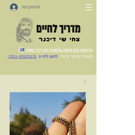
להתחברות
הרכישה היא אישית טלפונית ולא דרך האתר
סטודיו בכפר זרזיר -
לחצו לחייג
050-8565315