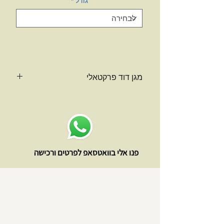
גודל
*
מגן דוד פרקטאלי
תליון "מגן דוד פרקטאלי"מרהיב ביופיו
ועוצמתי בהשפעתו. מגנטי ושמאני.
יצירת ORGONITE של מנדלה מהממת
של מגן דוד פרקטאלי- גיאומטריה
מקודשת בכחול טורקיז.
פנו אלי בוואטסאפ לפרטים ורכישה
מהסדרה השמאנית הצוברת ומהדהדת
אנרגיית חיים-אורגון (פראנה, צ'י, יונים
שליליים, אורגון וכיו"ב) מרפאת, מזינה
ומאזנת. משמש ככלי עזר לצירת שיגשוג,
ריפוי פיזי וריגשי. השחור-שמאני עשוי
משילוב אפר של אש מטקסי רפואה
שונים ומרווה משולשת לטיהור וברכות.