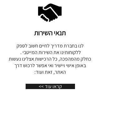
*
קוורץ שקוף
הנותן פולס קבוע (שעון
קוורץ, נמצא בכל מוח של מעבד) לכל
התדרים והמרכזים האנרגטיים
תנאי השירות
(הצ'אקרות)
*חמשת המתכות
לנו בחברת מדריך לחיים חשוב לספק
: נחושת, בראס, ברזל,
ללקוחותינו את השירות המייטבי .
נירוסטה ואלומיניום. המשמשות כאנטנות
לקליטה ושידור אנרגית החיים-האורגון.
כחלק מהמהפכה, כל הרכישות אצלינו נעשות
באופן אישי ויישיר ואי אפשר לרכוש דרך
קוטר כ-3 ס"מ עובי כ1 ס"מ
האתר, זאת ועוד:
<< קראו עוד