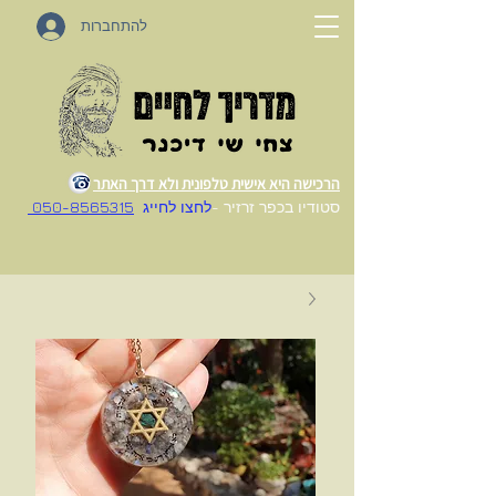
להתחברות
הרכישה היא אישית טלפונית ולא דרך האתר
סטודיו בכפר זרזיר -
לחצו לחייג
050-8565315