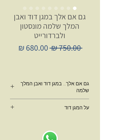
גם אם אלך במגן דוד ואבן
המלך שלמה מונסטון
ולברדורייט
מחיר
מחיר
 ‏750.00 ‏₪ 
רגיל
מבצע
גם אם אלך... במגן דוד ואבן המלך
שלמה
תליון אורגונייט גם אם אלך... במונסטון
על המגן דוד
ריינבו ולברדורייט, מגנטי , חזק באנרגיה
של שמירה אלהית ודוד המלך אך בעדינות
על המגן דוד
ונעימות של אהבת השכינה .
ידעתם כי מגן דוד היא גיאומטריה המוכרת
בקידמת ה ORGONITE מנדלה מוזהבת
גם במסורת וברפואה ההודית- האיורוודה,
של מגן דוד, גיאומטריה מקודשת יהודית
כמסמלת את צ'אקרת הלב (הצ'אקרת